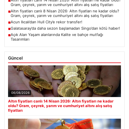
Altın fiyatları canlı 14 Nisan 2026: Altın fiyatları ne kadar oldu?
■
Gram, çeyrek, yarım ve cumhuriyet altını alış satış fiyatları
Altın fiyatları canlı 8 Nisan 2026: Altın fiyatları ne kadar oldu?
■
Gram, çeyrek, yarım ve cumhuriyet altını alış satış fiyatları
Acun Ilıcalı’dan Hull City’e rekor transfer!
■
Galatasaray’da daha sezon başlamadan Singo’dan kötü haber!
■
Açık Alan Yaşam alanlarında Kalite ve bahçe mutfağı
■
Tasarımları
Güncel
06/08/2026
Altın fiyatları canlı 14 Nisan 2026: Altın fiyatları ne kadar
oldu? Gram, çeyrek, yarım ve cumhuriyet altını alış satış
fiyatları