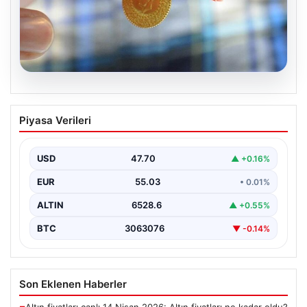
06.08.2026
Altın fiyatları canlı 8 Nisan 2026: Altın
Piyasa Verileri
fiyatları ne kadar oldu? Gram, çeyrek,
yarım ve cumhuriyet altını alış satış
fiyatları
USD
47.70
▲ +0.16%
EUR
55.03
• 0.01%
ALTIN
6528.6
▲ +0.55%
BTC
3063076
▼ -0.14%
Son Eklenen Haberler