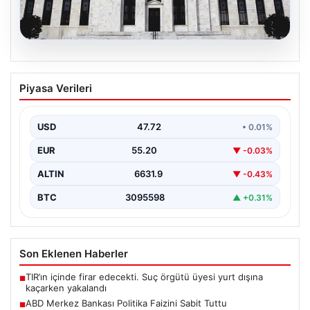
08.08.2026
ABD Merkez Bankası Politika Faizini
Piyasa Verileri
Sabit Tuttu
ABD Merkez Bankası (Federal Reserve), ekonomik
göstergelerin ve piyasa beklentilerinin ışığında politika
USD
47.72
• 0.01%
faiz oranını…
EUR
55.20
▼ -0.03%
ALTIN
6631.9
▼ -0.43%
BTC
3095598
▲ +0.31%
Son Eklenen Haberler
TIR’ın içinde firar edecekti. Suç örgütü üyesi yurt dışına
■
kaçarken yakalandı
ABD Merkez Bankası Politika Faizini Sabit Tuttu
■