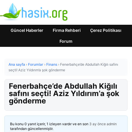
Güncel Haberler
Firma Rehberi
Çerez Politikası
Forum
Ana sayfa
›
Forumlar
›
Finans
›
Fenerbahçe’de Abdullah Kiğılı safını
seçti! Aziz Yıldırım’a şok gönderme
Fenerbahçe’de Abdullah Kiğılı
safını seçti! Aziz Yıldırım’a şok
gönderme
Bu konu 0 yanıt içerir, 1 izleyen vardır ve en son
3 ay önce
admin
tarafından güncellenmiştir.