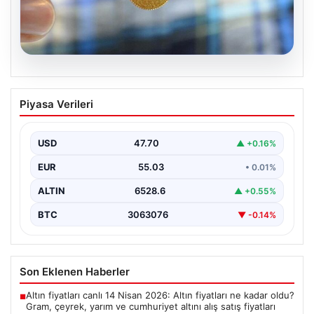
06.08.2026
Altın fiyatları canlı 8 Nisan 2026: Altın
Piyasa Verileri
fiyatları ne kadar oldu? Gram, çeyrek,
yarım ve cumhuriyet altını alış satış
fiyatları
USD
47.70
▲ +0.16%
EUR
55.03
• 0.01%
ALTIN
6528.6
▲ +0.55%
BTC
3063076
▼ -0.14%
Son Eklenen Haberler
Altın fiyatları canlı 14 Nisan 2026: Altın fiyatları ne kadar oldu?
■
Gram, çeyrek, yarım ve cumhuriyet altını alış satış fiyatları