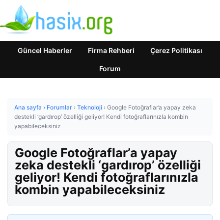
Güncel Haberler
Firma Rehberi
Çerez Politikası
Forum
Ana sayfa
›
Forumlar
›
Teknoloji
›
Google Fotoğraflar’a yapay zeka
destekli ‘gardırop’ özelliği geliyor! Kendi fotoğraflarınızla kombin
yapabileceksiniz
Google Fotoğraflar’a yapay
zeka destekli ‘gardırop’ özelliği
geliyor! Kendi fotoğraflarınızla
kombin yapabileceksiniz