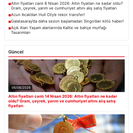
Altın fiyatları canlı 8 Nisan 2026: Altın fiyatları ne kadar oldu?
■
Gram, çeyrek, yarım ve cumhuriyet altını alış satış fiyatları
Acun Ilıcalı’dan Hull City’e rekor transfer!
■
Galatasaray’da daha sezon başlamadan Singo’dan kötü haber!
■
Açık Alan Yaşam alanlarında Kalite ve bahçe mutfağı
■
Tasarımları
Güncel
06/08/2026
Altın fiyatları canlı 14 Nisan 2026: Altın fiyatları ne kadar
oldu? Gram, çeyrek, yarım ve cumhuriyet altını alış satış
fiyatları