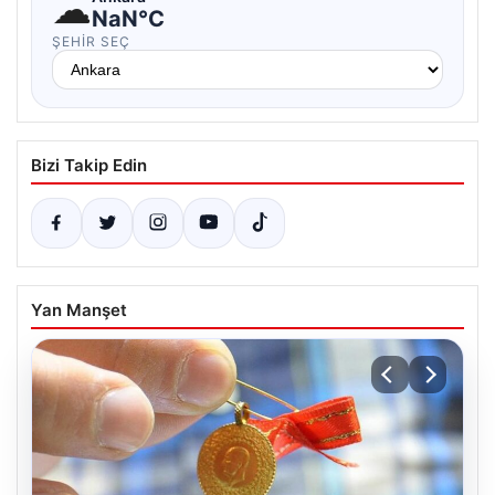
☁
NaN°C
ŞEHIR SEÇ
Bizi Takip Edin
Yan Manşet