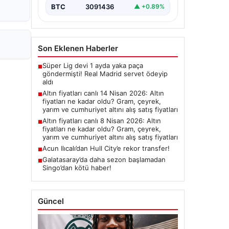
BTC
3091436
▲ +0.89%
Son Eklenen Haberler
Süper Lig devi 1 ayda yaka paça
■
göndermişti! Real Madrid servet ödeyip
aldı
Altın fiyatları canlı 14 Nisan 2026: Altın
■
fiyatları ne kadar oldu? Gram, çeyrek,
yarım ve cumhuriyet altını alış satış fiyatları
Altın fiyatları canlı 8 Nisan 2026: Altın
■
fiyatları ne kadar oldu? Gram, çeyrek,
yarım ve cumhuriyet altını alış satış fiyatları
Acun Ilıcalı’dan Hull City’e rekor transfer!
■
Galatasaray’da daha sezon başlamadan
■
Singo’dan kötü haber!
Güncel