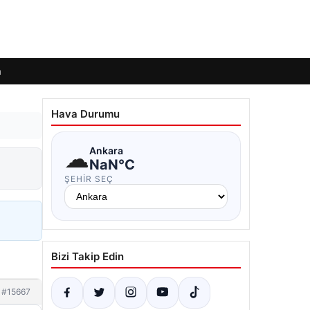
m
Hava Durumu
☁
Ankara
NaN°C
ŞEHIR SEÇ
Bizi Takip Edin
#15667