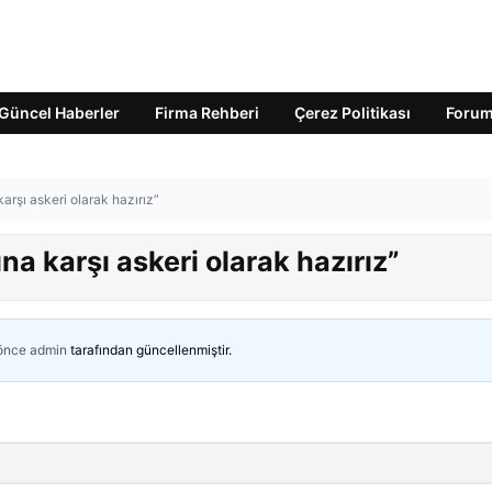
Güncel Haberler
Firma Rehberi
Çerez Politikası
Foru
karşı askeri olarak hazırız”
ına karşı askeri olarak hazırız”
 önce
admin
tarafından güncellenmiştir.