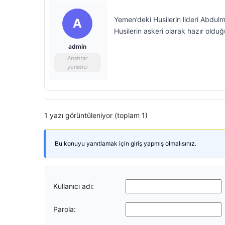
Yemen’deki Husilerin lideri Abdulme
A
Husilerin askeri olarak hazır oldu
admin
Anahtar
yönetici
1 yazı görüntüleniyor (toplam 1)
Bu konuyu yanıtlamak için giriş yapmış olmalısınız.
Kullanıcı adı:
Parola: