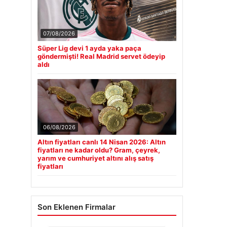
07/08/2026
Süper Lig devi 1 ayda yaka paça
göndermişti! Real Madrid servet ödeyip
aldı
06/08/2026
Altın fiyatları canlı 14 Nisan 2026: Altın
fiyatları ne kadar oldu? Gram, çeyrek,
yarım ve cumhuriyet altını alış satış
fiyatları
Son Eklenen Firmalar