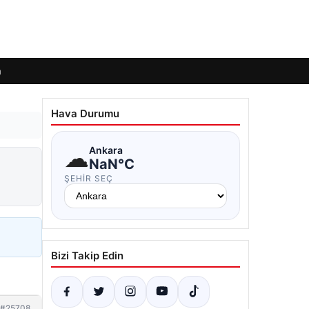
m
Hava Durumu
☁
Ankara
NaN°C
ŞEHIR SEÇ
Bizi Takip Edin
#25708