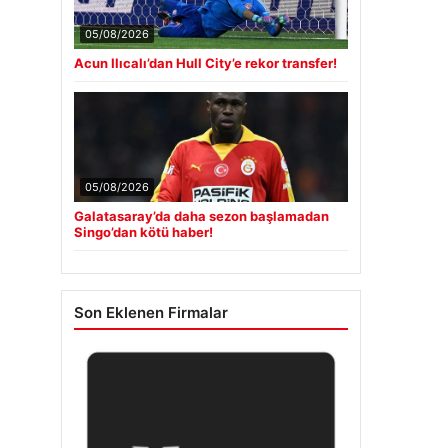
05/08/2026
Acun Ilıcalı’dan Hull City’e rekor transfer!
05/08/2026
Galatasaray’da daha sezon başlamadan
Singo’dan kötü haber!
Son Eklenen Firmalar