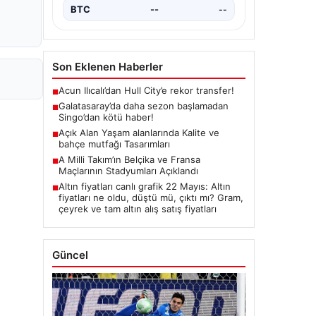
BTC
--
--
Son Eklenen Haberler
Acun Ilıcalı’dan Hull City’e rekor transfer!
■
Galatasaray’da daha sezon başlamadan
■
Singo’dan kötü haber!
Açık Alan Yaşam alanlarında Kalite ve
■
bahçe mutfağı Tasarımları
A Milli Takım’ın Belçika ve Fransa
■
Maçlarının Stadyumları Açıklandı
Altın fiyatları canlı grafik 22 Mayıs: Altın
■
fiyatları ne oldu, düştü mü, çıktı mı? Gram,
çeyrek ve tam altın alış satış fiyatları
Güncel