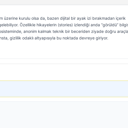
m üzerine kurulu olsa da, bazen dijital bir ayak izi bırakmadan içerik
lebiliyor. Özellikle hikayelerin (stories) izlendiği anda “görüldü” bilgi
ekosisteminde, anonim kalmak teknik bir beceriden ziyade doğru araçla
nsta, gizlilik odaklı altyapısıyla bu noktada devreye giriyor.