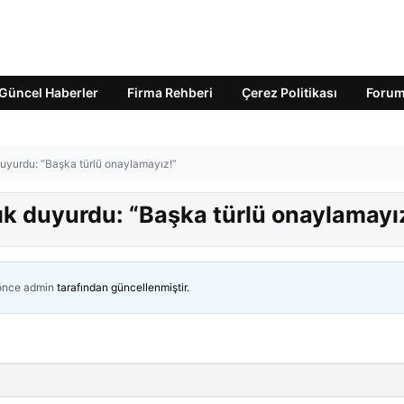
Güncel Haberler
Firma Rehberi
Çerez Politikası
Foru
 duyurdu: “Başka türlü onaylamayız!”
çık duyurdu: “Başka türlü onaylamayı
 önce
admin
tarafından güncellenmiştir.