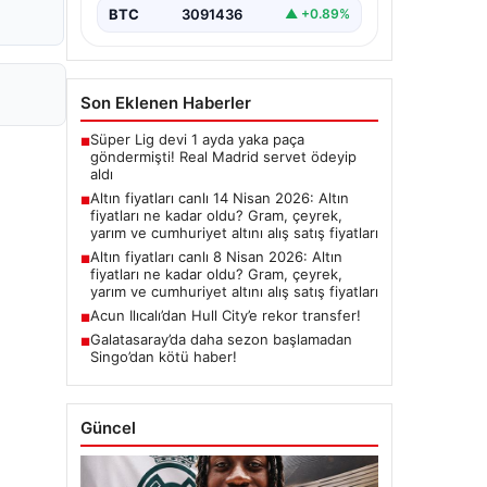
BTC
3091436
▲ +0.89%
Son Eklenen Haberler
Süper Lig devi 1 ayda yaka paça
■
göndermişti! Real Madrid servet ödeyip
aldı
Altın fiyatları canlı 14 Nisan 2026: Altın
■
fiyatları ne kadar oldu? Gram, çeyrek,
yarım ve cumhuriyet altını alış satış fiyatları
Altın fiyatları canlı 8 Nisan 2026: Altın
■
fiyatları ne kadar oldu? Gram, çeyrek,
yarım ve cumhuriyet altını alış satış fiyatları
Acun Ilıcalı’dan Hull City’e rekor transfer!
■
Galatasaray’da daha sezon başlamadan
■
Singo’dan kötü haber!
Güncel