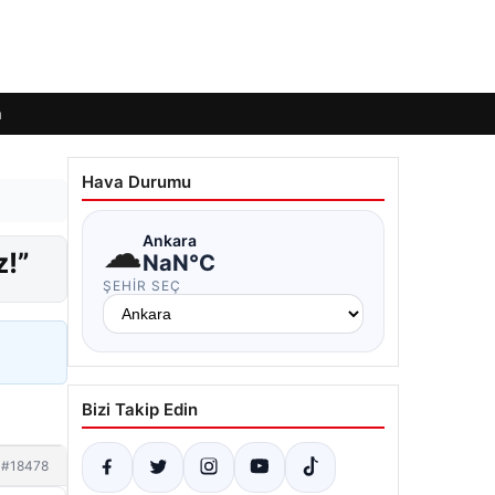
m
Hava Durumu
☁
Ankara
z!”
NaN°C
ŞEHIR SEÇ
Bizi Takip Edin
#18478