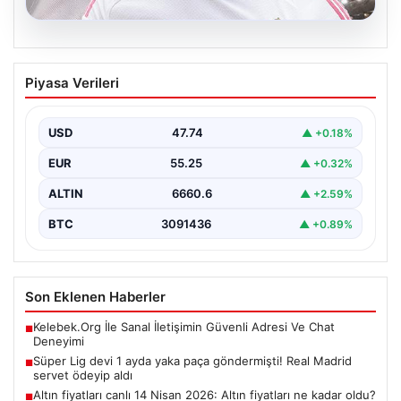
07.08.2026
Süper Lig devi 1 ayda yaka paça
Piyasa Verileri
göndermişti! Real Madrid servet ödeyip
aldı
USD
47.74
▲ +0.18%
Fenerbahçe'nin genç ve potansiyelli futbolcularından
biri olan ve bir dönem takımın deneme antrenmanlarına
EUR
55.25
▲ +0.32%
katılan…
ALTIN
6660.6
▲ +2.59%
BTC
3091436
▲ +0.89%
Son Eklenen Haberler
Kelebek.Org İle Sanal İletişimin Güvenli Adresi Ve Chat
■
Deneyimi
Süper Lig devi 1 ayda yaka paça göndermişti! Real Madrid
■
servet ödeyip aldı
Altın fiyatları canlı 14 Nisan 2026: Altın fiyatları ne kadar oldu?
■