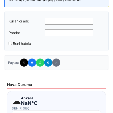
Kullanıcı adı:
Parola:
Beni hatırla
Paylaş:
Hava Durumu
☁
Ankara
NaN°C
ŞEHIR SEÇ