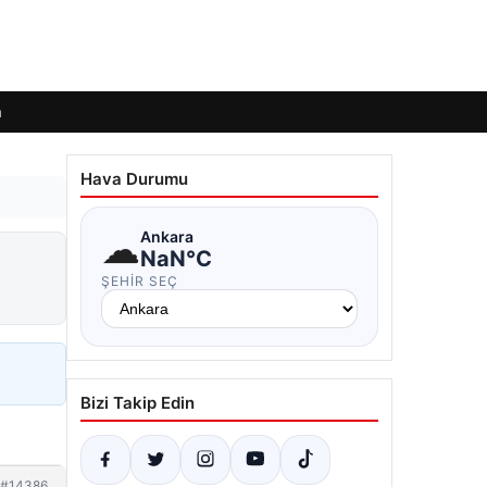
m
Hava Durumu
☁
Ankara
NaN°C
ŞEHIR SEÇ
Bizi Takip Edin
#14386