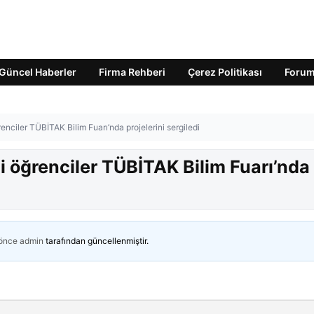
Güncel Haberler
Firma Rehberi
Çerez Politikası
Foru
renciler TÜBİTAK Bilim Fuarı’nda projelerini sergiledi
li öğrenciler TÜBİTAK Bilim Fuarı’nda
 önce
admin
tarafından güncellenmiştir.