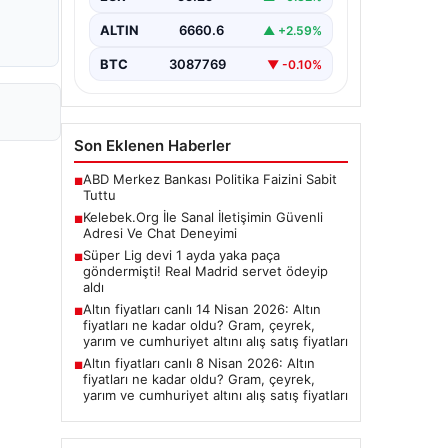
ALTIN
6660.6
▲ +2.59%
BTC
3087769
▼ -0.10%
Son Eklenen Haberler
ABD Merkez Bankası Politika Faizini Sabit
■
Tuttu
Kelebek.Org İle Sanal İletişimin Güvenli
■
Adresi Ve Chat Deneyimi
Süper Lig devi 1 ayda yaka paça
■
göndermişti! Real Madrid servet ödeyip
aldı
Altın fiyatları canlı 14 Nisan 2026: Altın
■
fiyatları ne kadar oldu? Gram, çeyrek,
yarım ve cumhuriyet altını alış satış fiyatları
Altın fiyatları canlı 8 Nisan 2026: Altın
■
fiyatları ne kadar oldu? Gram, çeyrek,
yarım ve cumhuriyet altını alış satış fiyatları