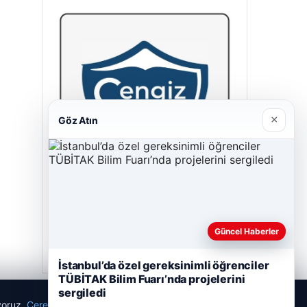
×
Göz Atın
Cengiz Sigorta
23/06/2026
Güncel Haberler
İstanbul’da özel gereksinimli öğrenciler
TÜBİTAK Bilim Fuarı’nda projelerini
sergiledi
ıyoruz.
Çerez Politikamız
Reddet
Kabul Et