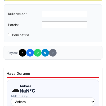
Kullanıcı adı:
Parola:
Beni hatırla
Paylaş:
Hava Durumu
☁
Ankara
NaN°C
ŞEHIR SEÇ