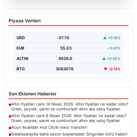
06.08.2026
Altın fiyatları canlı 8 Nisan 2026: Altın
Piyasa Verileri
fiyatları ne kadar oldu? Gram, çeyrek,
yarım ve cumhuriyet altını alış satış
fiyatları
USD
47.70
▲ +0.16%
EUR
55.03
• 0.01%
ALTIN
6528.6
▲ +0.55%
BTC
3063076
▼ -0.14%
Son Eklenen Haberler
Altın fiyatları canlı 14 Nisan 2026: Altın fiyatları ne kadar oldu?
■
Gram, çeyrek, yarım ve cumhuriyet altını alış satış fiyatları
Altın fiyatları canlı 8 Nisan 2026: Altın fiyatları ne kadar oldu?
■
Gram, çeyrek, yarım ve cumhuriyet altını alış satış fiyatları
Acun Ilıcalı’dan Hull City’e rekor transfer!
■
Galatasaray’da daha sezon başlamadan Singo’dan kötü haber!
■