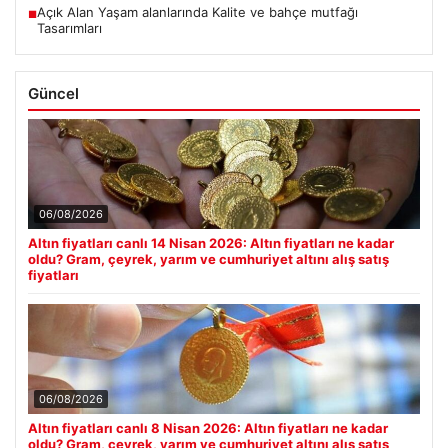
Açık Alan Yaşam alanlarında Kalite ve bahçe mutfağı
■
Tasarımları
Güncel
06/08/2026
Altın fiyatları canlı 14 Nisan 2026: Altın fiyatları ne kadar
oldu? Gram, çeyrek, yarım ve cumhuriyet altını alış satış
fiyatları
06/08/2026
Altın fiyatları canlı 8 Nisan 2026: Altın fiyatları ne kadar
oldu? Gram, çeyrek, yarım ve cumhuriyet altını alış satış