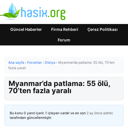
Güncel Haberler
Firma Rehberi
Çerez Politikası
Forum
Ana sayfa
›
Forumlar
›
Dünya
›
Myanmar’da patlama: 55 ölü, 70’ten
fazla yaralı
Myanmar’da patlama: 55 ölü,
70’ten fazla yaralı
Bu konu 0 yanıt içerir, 1 izleyen vardır ve en son
2 ay önce
admin
tarafından güncellenmiştir.