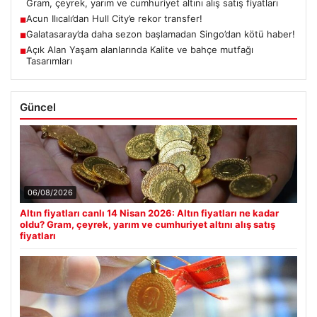
Gram, çeyrek, yarım ve cumhuriyet altını alış satış fiyatları
Acun Ilıcalı’dan Hull City’e rekor transfer!
■
Galatasaray’da daha sezon başlamadan Singo’dan kötü haber!
■
Açık Alan Yaşam alanlarında Kalite ve bahçe mutfağı
■
Tasarımları
Güncel
06/08/2026
Altın fiyatları canlı 14 Nisan 2026: Altın fiyatları ne kadar
oldu? Gram, çeyrek, yarım ve cumhuriyet altını alış satış
fiyatları