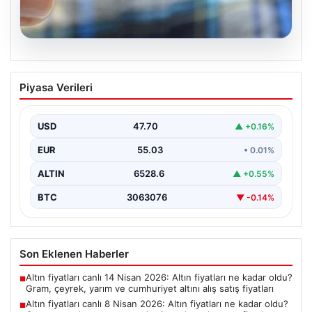
06.08.2026
Altın fiyatları canlı 8 Nisan 2026: Altın
Piyasa Verileri
fiyatları ne kadar oldu? Gram, çeyrek,
yarım ve cumhuriyet altını alış satış
fiyatları
USD
47.70
▲ +0.16%
EUR
55.03
• 0.01%
ALTIN
6528.6
▲ +0.55%
BTC
3063076
▼ -0.14%
Son Eklenen Haberler
Altın fiyatları canlı 14 Nisan 2026: Altın fiyatları ne kadar oldu?
■
Gram, çeyrek, yarım ve cumhuriyet altını alış satış fiyatları
Altın fiyatları canlı 8 Nisan 2026: Altın fiyatları ne kadar oldu?
■