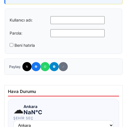
Kullanıcı adı:
Parola:
Beni hatırla
Paylaş:
Hava Durumu
☁
Ankara
NaN°C
ŞEHIR SEÇ