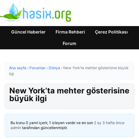
Güncel Haberler
Firma Rehberi
Çerez Politikası
Forum
Ana sayfa
›
Forumlar
›
Dünya
›
New York’ta mehter gösterisine büyük
ilgi
New York’ta mehter gösterisine
büyük ilgi
Bu konu 0 yanıt içerir, 1 izleyen vardır ve en son
2 ay 3 hafta önce
admin
tarafından güncellenmiştir.