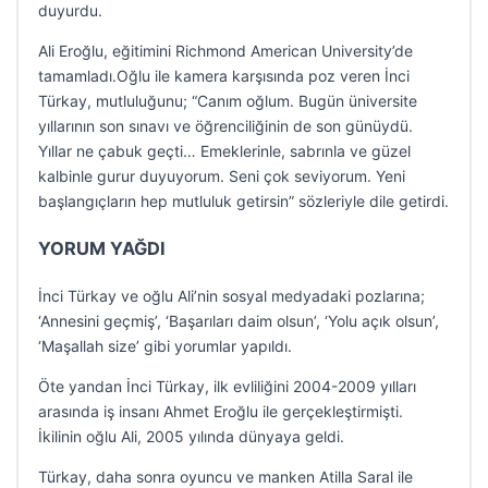
duyurdu.
Ali Eroğlu, eğitimini Richmond American University’de
tamamladı.Oğlu ile kamera karşısında poz veren İnci
Türkay, mutluluğunu; “Canım oğlum. Bugün üniversite
yıllarının son sınavı ve öğrenciliğinin de son günüydü.
Yıllar ne çabuk geçti… Emeklerinle, sabrınla ve güzel
kalbinle gurur duyuyorum. Seni çok seviyorum. Yeni
başlangıçların hep mutluluk getirsin” sözleriyle dile getirdi.
YORUM YAĞDI
İnci Türkay ve oğlu Ali’nin sosyal medyadaki pozlarına;
‘Annesini geçmiş’, ‘Başarıları daim olsun’, ‘Yolu açık olsun’,
‘Maşallah size’ gibi yorumlar yapıldı.
Öte yandan İnci Türkay, ilk evliliğini 2004-2009 yılları
arasında iş insanı Ahmet Eroğlu ile gerçekleştirmişti.
İkilinin oğlu Ali, 2005 yılında dünyaya geldi.
Türkay, daha sonra oyuncu ve manken Atilla Saral ile