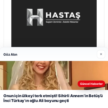
×
Göz Atın
Hastaş Beton
26/05/2026
Web sitemizi nasıl kullandığınızı daha iyi anlayabilmek,
Güncel Haberler
deneyiminizi kişiselleştirmek ve geliştirmek amacıyla çerezler
kullanıyoruz.
Çerez Politikamız
Onun için ülkeyi terk etmişti! Sihirli Annem’in Betüş’ü
İnci Türkay’ın oğlu Ali boyunu geçti
Reddet
Kabul Et