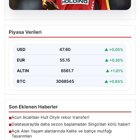
05.08.2026
Galatasaray’da daha sezon başlamadan
Piyasa Verileri
Singo’dan kötü haber!
{ "title": "Galatasaray'da Yeni Sezona Üzücü Haberle
Başlangıç: Singo'nun Durumu Belirsizliğini Koruyor",
USD
47.60
▲ +0.05%
"content": "Galatasaray,…
EUR
55.15
▲ +0.20%
ALTIN
6561.7
▲ +1.01%
BTC
3068545
▲ +0.65%
Son Eklenen Haberler
Acun Ilıcalı’dan Hull City’e rekor transfer!
■
Galatasaray’da daha sezon başlamadan Singo’dan kötü haber!
■
Açık Alan Yaşam alanlarında Kalite ve bahçe mutfağı
■
Tasarımları