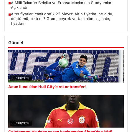
A Milli Takım’ın Belçika ve Fransa Maçlarının Stadyumları
■
Açıklandı
Altın fiyatları canlı grafik 22 Mayıs: Altın fiyatları ne oldu,
■
düştü mü, çıktı mı? Gram, çeyrek ve tam altın alış satış
fiyatları
Güncel
05/08/2026
Acun Ilıcalı’dan Hull City’e rekor transfer!
05/08/2026
Galatasaray’da daha sezon başlamadan Singo’dan kötü