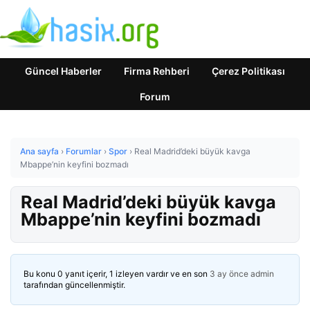
Güncel Haberler
Firma Rehberi
Çerez Politikası
Forum
Ana sayfa
›
Forumlar
›
Spor
›
Real Madrid’deki büyük kavga
Mbappe’nin keyfini bozmadı
Real Madrid’deki büyük kavga
Mbappe’nin keyfini bozmadı
Bu konu 0 yanıt içerir, 1 izleyen vardır ve en son
3 ay önce
admin
tarafından güncellenmiştir.