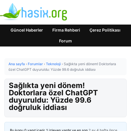
Güncel Haberler
Firma Rehberi
Çerez Politikası
Forum
Ana sayfa
›
Forumlar
›
Teknoloji
›
Sağlıkta yeni dönem! Doktorlara
özel ChatGPT duyuruldu: Yüzde 99.6 doğruluk iddiası
Sağlıkta yeni dönem!
Doktorlara özel ChatGPT
duyuruldu: Yüzde 99.6
doğruluk iddiası
Bu konu 0 yanıt içerir, 1 izleyen vardır ve en son
2 ay 4 hafta önce