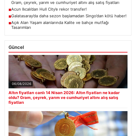
Gram, çeyrek, yarım ve cumhuriyet altını alış satış fiyatları
Acun Ilıcalı’dan Hull City’e rekor transfer!
■
Galatasaray’da daha sezon başlamadan Singo’dan kötü haber!
■
Açık Alan Yaşam alanlarında Kalite ve bahçe mutfağı
■
Tasarımları
Güncel
06/08/2026
Altın fiyatları canlı 14 Nisan 2026: Altın fiyatları ne kadar
oldu? Gram, çeyrek, yarım ve cumhuriyet altını alış satış
fiyatları