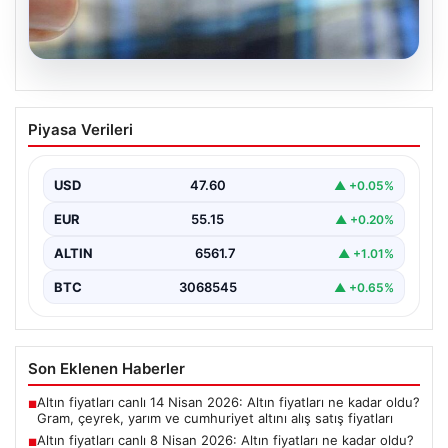
06.08.2026
Altın fiyatları canlı 8 Nisan 2026: Altın
Piyasa Verileri
fiyatları ne kadar oldu? Gram, çeyrek,
yarım ve cumhuriyet altını alış satış
fiyatları
USD
47.60
▲ +0.05%
EUR
55.15
▲ +0.20%
ALTIN
6561.7
▲ +1.01%
BTC
3068545
▲ +0.65%
Son Eklenen Haberler
Altın fiyatları canlı 14 Nisan 2026: Altın fiyatları ne kadar oldu?
■
Gram, çeyrek, yarım ve cumhuriyet altını alış satış fiyatları
Altın fiyatları canlı 8 Nisan 2026: Altın fiyatları ne kadar oldu?
■