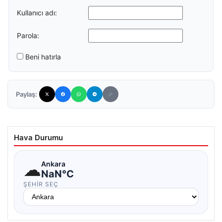
Kullanıcı adı:
Parola:
Beni hatırla
Paylaş:
Hava Durumu
☁
Ankara
NaN°C
ŞEHIR SEÇ