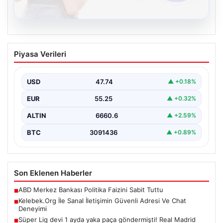
08.08.2026
Kelebek.Org İle Sanal İletişimin Güvenli
Piyasa Verileri
Adresi Ve Chat Deneyimi
Sanal dünyasında bireylerin seviyeli bir tarzda bağlantı
kurması büyük bir önem ifade etmektedir. Halen…
USD
47.74
▲ +0.18%
EUR
55.25
▲ +0.32%
ALTIN
6660.6
▲ +2.59%
BTC
3091436
▲ +0.89%
Son Eklenen Haberler
ABD Merkez Bankası Politika Faizini Sabit Tuttu
■
Kelebek.Org İle Sanal İletişimin Güvenli Adresi Ve Chat
■
Deneyimi
Süper Lig devi 1 ayda yaka paça göndermişti! Real Madrid
■