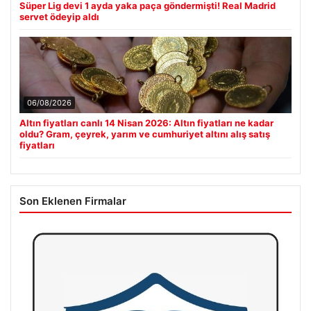
Süper Lig devi 1 ayda yaka paça göndermişti! Real Madrid
servet ödeyip aldı
06/08/2026
Altın fiyatları canlı 14 Nisan 2026: Altın fiyatları ne kadar
oldu? Gram, çeyrek, yarım ve cumhuriyet altını alış satış
fiyatları
Son Eklenen Firmalar