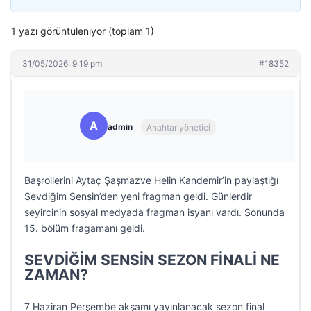
1 yazı görüntüleniyor (toplam 1)
31/05/2026: 9:19 pm
#18352
A
admin
Anahtar yönetici
Başrollerini Aytaç Şaşmazve Helin Kandemir’in paylaştığı
Sevdiğim Sensin’den yeni fragman geldi. Günlerdir
seyircinin sosyal medyada fragman isyanı vardı. Sonunda
15. bölüm fragamanı geldi.
SEVDİĞİM SENSİN SEZON FİNALİ NE
ZAMAN?
7 Haziran Perşembe akşamı yayınlanacak sezon final