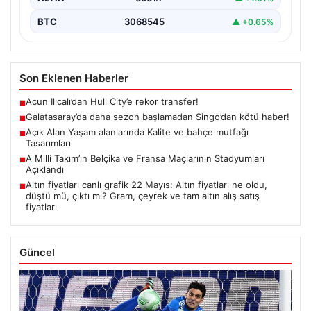
BTC
3068545
▲ +0.65%
Son Eklenen Haberler
Acun Ilıcalı’dan Hull City’e rekor transfer!
■
Galatasaray’da daha sezon başlamadan Singo’dan kötü haber!
■
Açık Alan Yaşam alanlarında Kalite ve bahçe mutfağı
■
Tasarımları
A Milli Takım’ın Belçika ve Fransa Maçlarının Stadyumları
■
Açıklandı
Altın fiyatları canlı grafik 22 Mayıs: Altın fiyatları ne oldu,
■
düştü mü, çıktı mı? Gram, çeyrek ve tam altın alış satış
fiyatları
Güncel