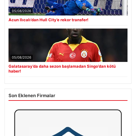
05/08/2026
Acun Ilıcalı’dan Hull City’e rekor transfer!
05/08/2026
Galatasaray’da daha sezon başlamadan Singo’dan kötü
haber!
Son Eklenen Firmalar