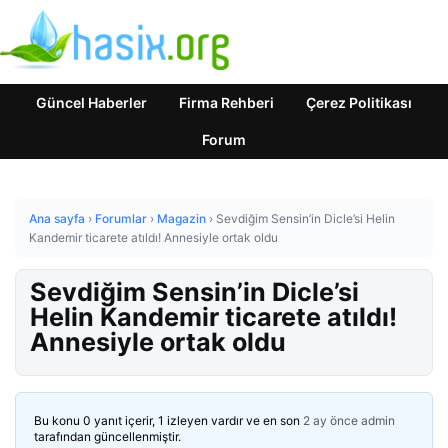
Güncel Haberler
Firma Rehberi
Çerez Politikası
Forum
Ana sayfa
›
Forumlar
›
Magazin
›
Sevdiğim Sensin’in Dicle’si Helin
Kandemir ticarete atıldı! Annesiyle ortak oldu
Sevdiğim Sensin’in Dicle’si
Helin Kandemir ticarete atıldı!
Annesiyle ortak oldu
Bu konu 0 yanıt içerir, 1 izleyen vardır ve en son
2 ay önce
admin
tarafından güncellenmiştir.