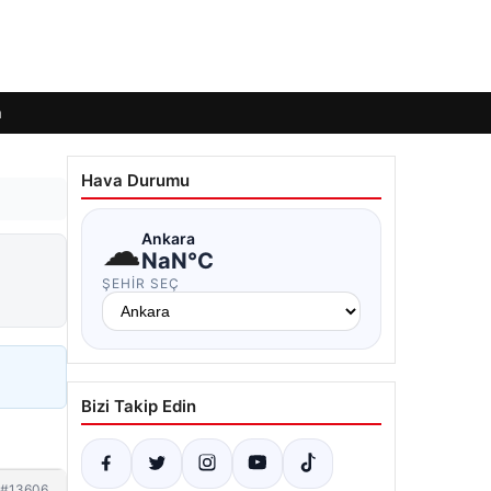
m
Hava Durumu
☁
Ankara
NaN°C
ŞEHIR SEÇ
Bizi Takip Edin
#13606