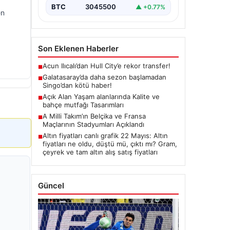
BTC
3045500
▲ +0.77%
en
Son Eklenen Haberler
Acun Ilıcalı’dan Hull City’e rekor transfer!
■
Galatasaray’da daha sezon başlamadan
■
Singo’dan kötü haber!
Açık Alan Yaşam alanlarında Kalite ve
■
bahçe mutfağı Tasarımları
A Milli Takım’ın Belçika ve Fransa
■
Maçlarının Stadyumları Açıklandı
Altın fiyatları canlı grafik 22 Mayıs: Altın
■
fiyatları ne oldu, düştü mü, çıktı mı? Gram,
çeyrek ve tam altın alış satış fiyatları
Güncel