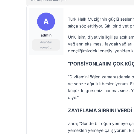
Türk Halk Müziği’nin güçlü sesler
A
sıkça söz ettiriyor. Sıkı bir diyet
admin
Ünlü isim, diyetiyle ilgili şu açıkl
Anahtar
yağların eksilmesi, faydalı yağla
yönetici
gençliğimizdeki enerjiyi yeniden 
“PORSİYONLARIM ÇOK KÜ
“D vitamini öğlen zamanı (damla 
ve sebze ağırlıklı besleniyorum. 
küçük ki görseniz inanmazsınız. Y
diye.”
ZAYIFLAMA SIRRINI VERDİ
Zara; “Günde bir öğün yemeye çalış
yemekleri yemeye çalışıyorum. Bize