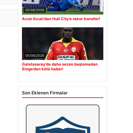
05/08/2026
Acun Ilıcalı’dan Hull City’e rekor transfer!
05/08/2026
Galatasaray’da daha sezon başlamadan
Singo’dan kötü haber!
Son Eklenen Firmalar