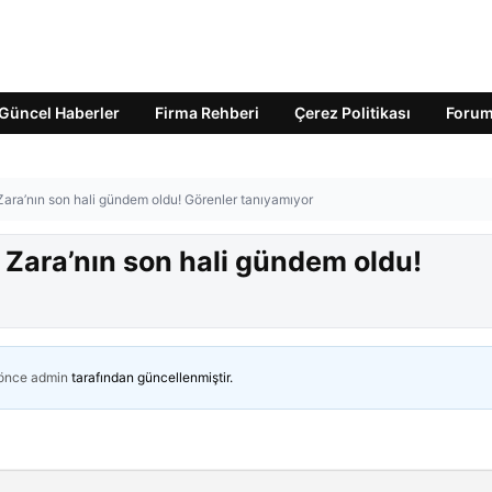
Güncel Haberler
Firma Rehberi
Çerez Politikası
Foru
! Zara’nın son hali gündem oldu! Görenler tanıyamıyor
i! Zara’nın son hali gündem oldu!
 önce
admin
tarafından güncellenmiştir.