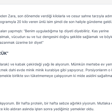
inden Zara, son dönemde verdiği kilolarla ve cesur sahne tarzıyla adı
 programıyla 20 kilo veren ünlü isim şimdi de son haliyle gündeme geldi
amaları yapmıştı: “Benim uyguladığıma tıp diyeti diyebiliriz. Kas yerine
rı almak, vücudun su ve tuz dengesini doğru şekilde sağlamak ve böyle
kazanmak üzerine bir diyet”
ÇÜK”
olarak) ve kabak çekirdeği yağı ile alıyorum. Mümkün mertebe ev ye
Ekmek dahi evde minik minik kurabiye gibi yapıyoruz. Porsiyonlarım o
emekle birlikte sıvı tüketmemeye çalışıyorum ki mide asidini sağaltma
ıyorum. Bir hafta protein, bir hafta sebze ağırlıklı yiyorum. Mutlaka
 kilo aldıran aslında işten sonra yediğimiz yemekler oldu.