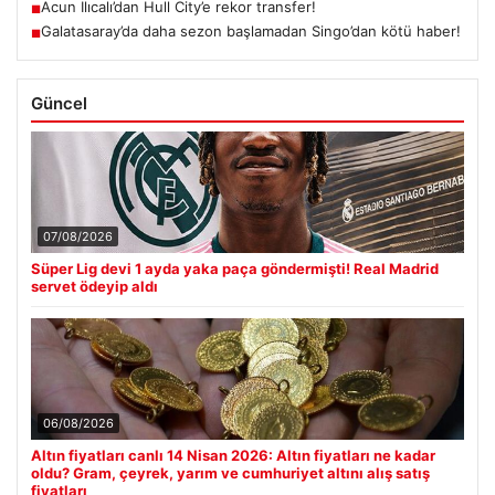
Acun Ilıcalı’dan Hull City’e rekor transfer!
■
Galatasaray’da daha sezon başlamadan Singo’dan kötü haber!
■
Güncel
07/08/2026
Süper Lig devi 1 ayda yaka paça göndermişti! Real Madrid
servet ödeyip aldı
06/08/2026
Altın fiyatları canlı 14 Nisan 2026: Altın fiyatları ne kadar
oldu? Gram, çeyrek, yarım ve cumhuriyet altını alış satış
fiyatları