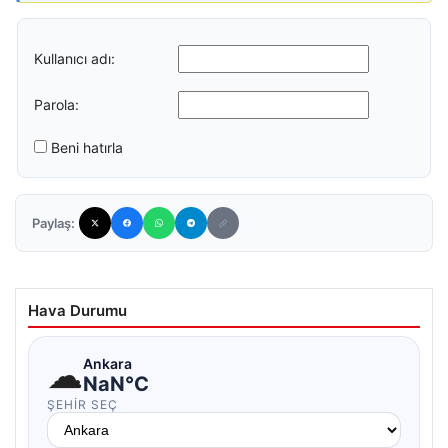
Kullanıcı adı:
Parola:
Beni hatırla
Paylaş:
Hava Durumu
☁
Ankara
NaN°C
ŞEHIR SEÇ