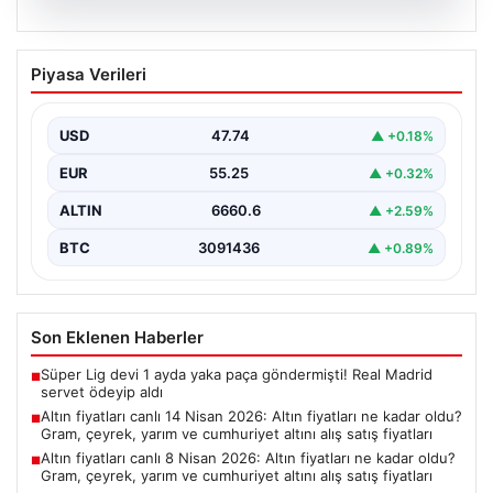
06.08.2026
Altın fiyatları canlı 14 Nisan 2026: Altın
Piyasa Verileri
fiyatları ne kadar oldu? Gram, çeyrek,
yarım ve cumhuriyet altını alış satış
fiyatları
USD
47.74
▲ +0.18%
EUR
55.25
▲ +0.32%
ALTIN
6660.6
▲ +2.59%
BTC
3091436
▲ +0.89%
Son Eklenen Haberler
Süper Lig devi 1 ayda yaka paça göndermişti! Real Madrid
■
servet ödeyip aldı
Altın fiyatları canlı 14 Nisan 2026: Altın fiyatları ne kadar oldu?
■
Gram, çeyrek, yarım ve cumhuriyet altını alış satış fiyatları
Altın fiyatları canlı 8 Nisan 2026: Altın fiyatları ne kadar oldu?
■
Gram, çeyrek, yarım ve cumhuriyet altını alış satış fiyatları