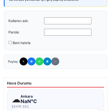
Kullanıcı adı:
Parola:
Beni hatırla
Paylaş:
Hava Durumu
☁
Ankara
NaN°C
ŞEHIR SEÇ