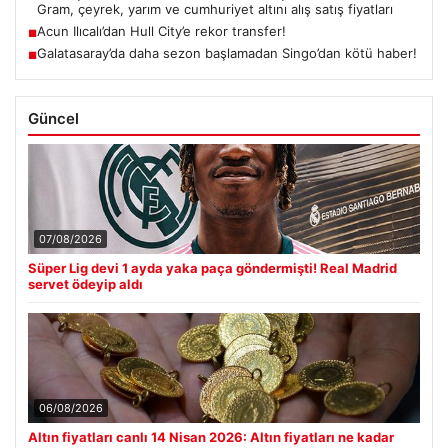
Gram, çeyrek, yarım ve cumhuriyet altını alış satış fiyatları
Acun Ilıcalı’dan Hull City’e rekor transfer!
■
Galatasaray’da daha sezon başlamadan Singo’dan kötü haber!
■
Güncel
07/08/2026
Süper Lig devi 1 ayda yaka paça göndermişti! Real Madrid
servet ödeyip aldı
06/08/2026
Altın fiyatları canlı 14 Nisan 2026: Altın fiyatları ne kadar