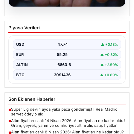
06.08.2026
Altın fiyatları canlı 14 Nisan 2026: Altın
Piyasa Verileri
fiyatları ne kadar oldu? Gram, çeyrek,
yarım ve cumhuriyet altını alış satış
fiyatları
USD
47.74
▲ +0.18%
EUR
55.25
▲ +0.32%
ALTIN
6660.6
▲ +2.59%
BTC
3091436
▲ +0.89%
Son Eklenen Haberler
Süper Lig devi 1 ayda yaka paça göndermişti! Real Madrid
■
servet ödeyip aldı
Altın fiyatları canlı 14 Nisan 2026: Altın fiyatları ne kadar oldu?
■
Gram, çeyrek, yarım ve cumhuriyet altını alış satış fiyatları
Altın fiyatları canlı 8 Nisan 2026: Altın fiyatları ne kadar oldu?
■