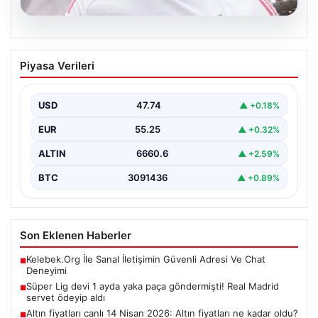
07.08.2026
Süper Lig devi 1 ayda yaka paça
Piyasa Verileri
göndermişti! Real Madrid servet ödeyip
aldı
USD
47.74
▲ +0.18%
Fenerbahçe'nin genç ve potansiyelli futbolcularından
biri olan ve bir dönem takımın deneme antrenmanlarına
EUR
55.25
▲ +0.32%
katılan…
ALTIN
6660.6
▲ +2.59%
BTC
3091436
▲ +0.89%
Son Eklenen Haberler
Kelebek.Org İle Sanal İletişimin Güvenli Adresi Ve Chat
■
Deneyimi
Süper Lig devi 1 ayda yaka paça göndermişti! Real Madrid
■
servet ödeyip aldı
Altın fiyatları canlı 14 Nisan 2026: Altın fiyatları ne kadar oldu?
■