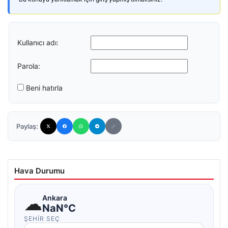
Kullanıcı adı:
Parola:
Beni hatırla
Paylaş:
Hava Durumu
☁
Ankara
NaN°C
ŞEHIR SEÇ