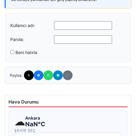
Kullanıcı adı:
Parola:
Beni hatırla
Paylaş:
Hava Durumu
☁
Ankara
NaN°C
ŞEHIR SEÇ