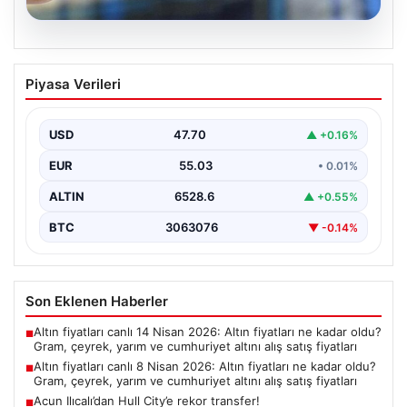
06.08.2026
Altın fiyatları canlı 8 Nisan 2026: Altın
Piyasa Verileri
fiyatları ne kadar oldu? Gram, çeyrek,
yarım ve cumhuriyet altını alış satış
fiyatları
USD
47.70
▲ +0.16%
EUR
55.03
• 0.01%
ALTIN
6528.6
▲ +0.55%
BTC
3063076
▼ -0.14%
Son Eklenen Haberler
Altın fiyatları canlı 14 Nisan 2026: Altın fiyatları ne kadar oldu?
■
Gram, çeyrek, yarım ve cumhuriyet altını alış satış fiyatları
Altın fiyatları canlı 8 Nisan 2026: Altın fiyatları ne kadar oldu?
■
Gram, çeyrek, yarım ve cumhuriyet altını alış satış fiyatları
Acun Ilıcalı’dan Hull City’e rekor transfer!
■