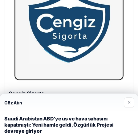
Cengiz Sigorta
23/06/2026
×
Göz Atın
Web sitemizi nasıl kullandığınızı daha iyi anlayabilmek,
deneyiminizi kişiselleştirmek ve geliştirmek amacıyla çerezler
Suudi Arabistan ABD’ye üs ve hava sahasını
kullanıyoruz.
Çerez Politikamız
kapatmıştı: Yeni hamle geldi, Özgürlük Projesi
devreye giriyor
Reddet
Kabul Et