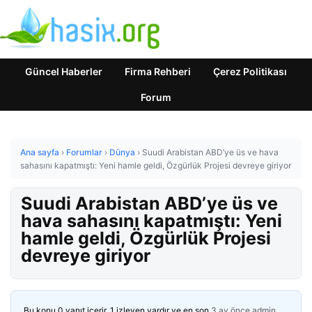
Güncel Haberler
Firma Rehberi
Çerez Politikası
Forum
Ana sayfa
›
Forumlar
›
Dünya
›
Suudi Arabistan ABD’ye üs ve hava
sahasını kapatmıştı: Yeni hamle geldi, Özgürlük Projesi devreye giriyor
Suudi Arabistan ABD’ye üs ve
hava sahasını kapatmıştı: Yeni
hamle geldi, Özgürlük Projesi
devreye giriyor
Bu konu 0 yanıt içerir, 1 izleyen vardır ve en son
3 ay önce
admin