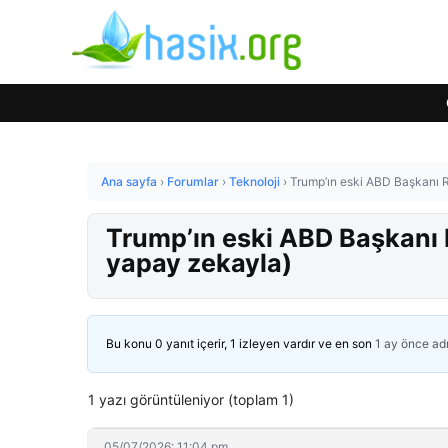
Ana sayfa
›
Forumlar
›
Teknoloji
›
Trump’ın eski ABD Başkanı Ro
Trump’ın eski ABD Başkanı R
yapay zekayla)
Bu konu 0 yanıt içerir, 1 izleyen vardır ve en son
1 ay önce
ad
1 yazı görüntüleniyor (toplam 1)
05/07/2026: 11:04 pm