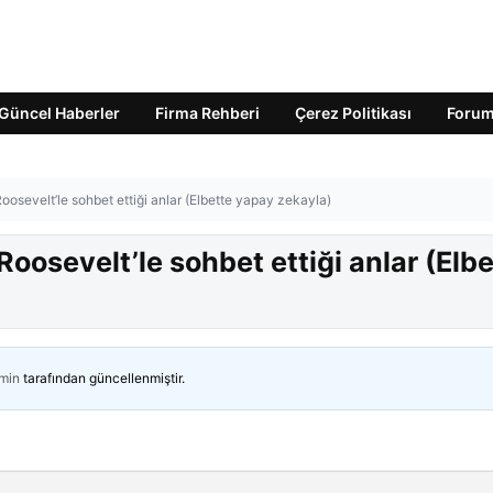
Güncel Haberler
Firma Rehberi
Çerez Politikası
Foru
osevelt’le sohbet ettiği anlar (Elbette yapay zekayla)
oosevelt’le sohbet ettiği anlar (Elbe
min
tarafından güncellenmiştir.