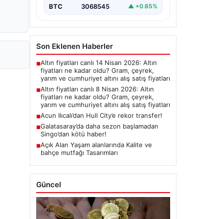
BTC
3068545
▲ +0.65%
Son Eklenen Haberler
Altın fiyatları canlı 14 Nisan 2026: Altın
■
fiyatları ne kadar oldu? Gram, çeyrek,
yarım ve cumhuriyet altını alış satış fiyatları
Altın fiyatları canlı 8 Nisan 2026: Altın
■
fiyatları ne kadar oldu? Gram, çeyrek,
yarım ve cumhuriyet altını alış satış fiyatları
Acun Ilıcalı’dan Hull City’e rekor transfer!
■
Galatasaray’da daha sezon başlamadan
■
Singo’dan kötü haber!
Açık Alan Yaşam alanlarında Kalite ve
■
bahçe mutfağı Tasarımları
Güncel