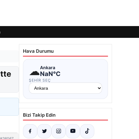
m
Hava Durumu
☁
Ankara
tte
NaN°C
ŞEHIR SEÇ
Bizi Takip Edin
#26067