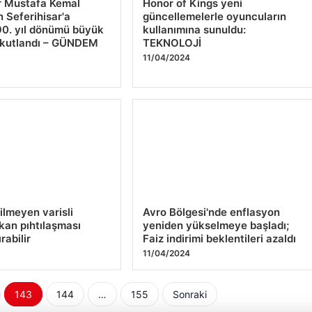
r Mustafa Kemal
Honor of Kings yeni
n Seferihisar'a
güncellemelerle oyuncuların
 90. yıl dönümü büyük
kullanımına sunuldu:
 kutlandı – GÜNDEM
TEKNOLOJİ
11/04/2024
ilmeyen varisli
Avro Bölgesi'nde enflasyon
kan pıhtılaşması
yeniden yükselmeye başladı;
ırabilir
Faiz indirimi beklentileri azaldı
11/04/2024
143
144
…
155
Sonraki