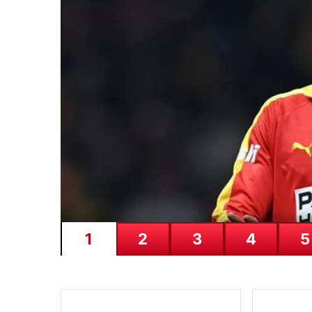
06.08.2026
Altın fiyatları canlı 14 
Gram, çeyrek, yarım ve cu
1
2
3
4
5