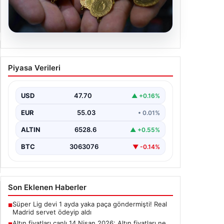
06.08.2026
Altın fiyatları canlı 14 Nisan
Piyasa Verileri
2026: Altın fiyatları ne kadar
oldu? Gram, çeyrek, yarım ve
cumhuriyet altını alış satış
USD
47.70
▲ +0.16%
fiyatları
EUR
55.03
• 0.01%
ALTIN
6528.6
▲ +0.55%
BTC
3063076
▼ -0.14%
Son Eklenen Haberler
Süper Lig devi 1 ayda yaka paça göndermişti! Real
■
Madrid servet ödeyip aldı
Altın fiyatları canlı 14 Nisan 2026: Altın fiyatları ne