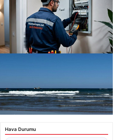
r oldu?
rı
ofesyonel Hizmet Cepte Arıza Destekleri
.07.2026 12:41
le’de Yasağa Rağmen Denize Giren Kişi Boğularak
yatını Kaybetti
Hava Durumu
.07.2026 09:33