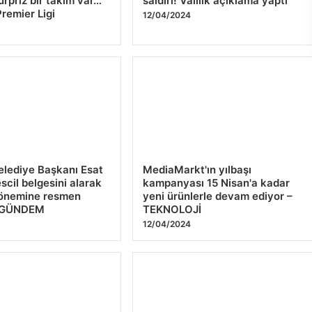
ürpriz bir takım var…
saldırı! Valilik açıklama yaptı
Premier Ligi
12/04/2024
elediye Başkanı Esat
MediaMarkt'ın yılbaşı
scil belgesini alarak
kampanyası 15 Nisan'a kadar
önemine resmen
yeni ürünlerle devam ediyor –
– GÜNDEM
TEKNOLOJİ
12/04/2024