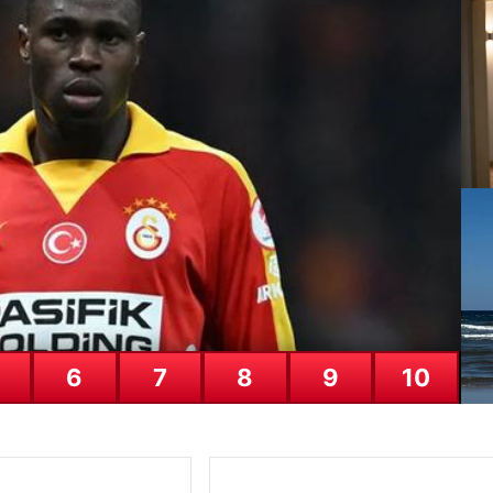
Nisan 2026: Altın fiyatları ne kada
mhuriyet altını alış satış fiyatla
Pr
27
6
7
8
9
10
Şi
Ha
27