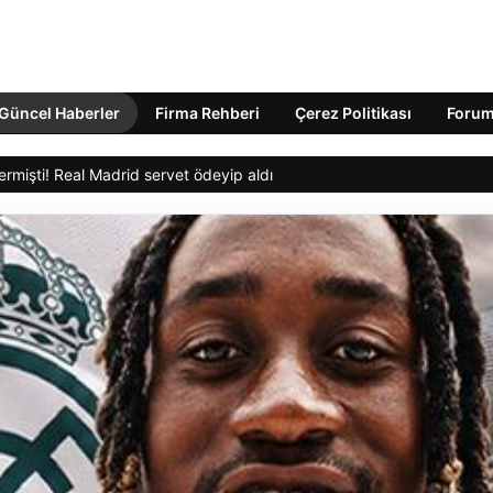
Güncel Haberler
Firma Rehberi
Çerez Politikası
Foru
mişti! Real Madrid servet ödeyip aldı