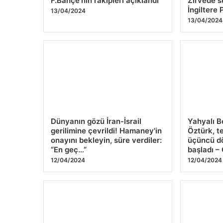
F.Bahçe'nin rakipleri açıklandı
Zirvede s
İngiltere 
13/04/2024
13/04/2024
Dünyanın gözü İran-İsrail
Yahyalı B
gerilimine çevrildi! Hamaney'in
Öztürk, te
onayını bekleyin, süre verdiler:
üçüncü d
“En geç…”
başladı 
12/04/2024
12/04/2024