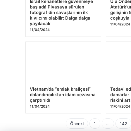
İsrail kehanetlere güvenmeye
Ulu Önde
başladı! Piyasaya sürülen
Atatürk'ü
fotoğraf din savaşlarının ilk
gelişinin
kıvılcımı olabilir: Dalga dalga
coşkuyla
yayılacak
11/04/2024
11/04/2024
Vietnam'da “emlak kraliçesi”
Tedavi ed
dolandırıcılıktan idam cezasına
damarlar 
çarptırıldı
riskini art
11/04/2024
11/04/2024
Yazı
Önceki
1
…
142