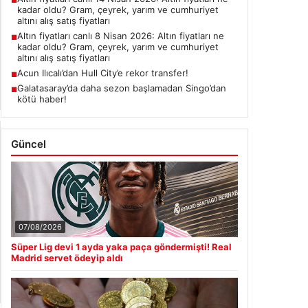
■
kadar oldu? Gram, çeyrek, yarım ve cumhuriyet
altını alış satış fiyatları
Altın fiyatları canlı 8 Nisan 2026: Altın fiyatları ne
■
kadar oldu? Gram, çeyrek, yarım ve cumhuriyet
altını alış satış fiyatları
Acun Ilıcalı’dan Hull City’e rekor transfer!
■
Galatasaray’da daha sezon başlamadan Singo’dan
■
kötü haber!
Güncel
07/08/2026
Süper Lig devi 1 ayda yaka paça göndermişti! Real
Madrid servet ödeyip aldı