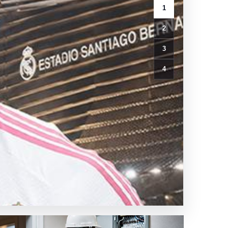
1
2
3
4