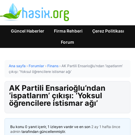
Güncel Haberler
Firma Rehberi
Çerez Politikası
Forum
Ana sayfa
›
Forumlar
›
Finans
›
AK Partili Ensarioğlu’ndan ‘ispatlarım’
çıkışı: ‘Yoksul öğrencilere istismar ağı’
AK Partili Ensarioğlu’ndan
‘ispatlarım’ çıkışı: ‘Yoksul
öğrencilere istismar ağı’
Bu konu 0 yanıt içerir, 1 izleyen vardır ve en son
2 ay 1 hafta önce
admin
tarafından güncellenmiştir.