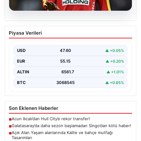
05.08.2026
Galatasaray’da daha sezon başlamadan
Piyasa Verileri
Singo’dan kötü haber!
{ "title": "Galatasaray'da Yeni Sezona Üzücü Haberle
Başlangıç: Singo'nun Durumu Belirsizliğini Koruyor",
USD
47.60
▲ +0.05%
"content": "Galatasaray,…
EUR
55.15
▲ +0.20%
ALTIN
6561.7
▲ +1.01%
BTC
3068545
▲ +0.65%
Son Eklenen Haberler
Acun Ilıcalı’dan Hull City’e rekor transfer!
■
Galatasaray’da daha sezon başlamadan Singo’dan kötü haber!
■
Açık Alan Yaşam alanlarında Kalite ve bahçe mutfağı
■
Tasarımları